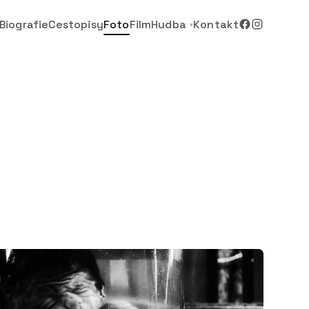
Biografie
Cestopisy
Foto
Film
Hudba
Kontakt
▾