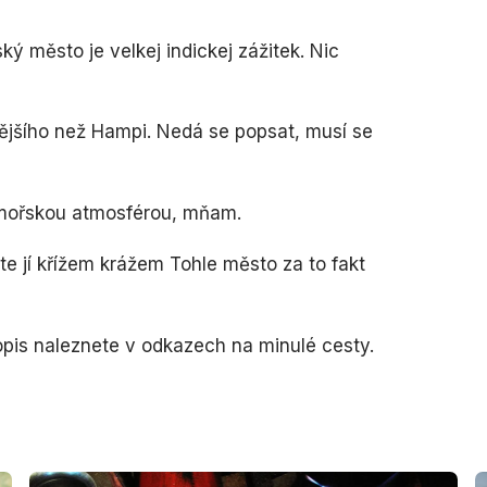
ý město je velkej indickej zážitek. Nic
ějšího než Hampi. Nedá se popsat, musí se
mořskou atmosférou, mňam.
e jí křížem krážem Tohle město za to fakt
opis naleznete v odkazech na minulé cesty.