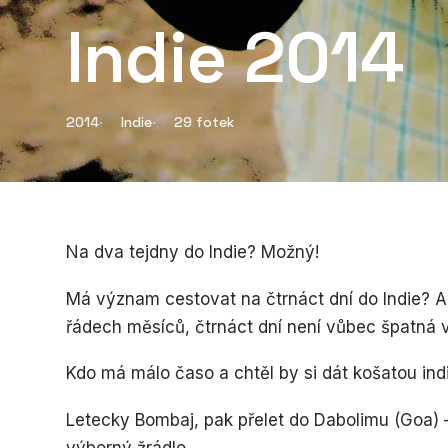
Indie 2014
2014
Indie
29 fotek
Na dva tejdny do Indie? Možný!
Má význam cestovat na čtrnáct dní do Indie? An
řádech měsíců, čtrnáct dní není vůbec špatná 
Kdo má málo časo a chtěl by si dát košatou in
Letecky Bombaj, pak přelet do Dabolimu (Goa) 