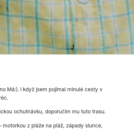
o Má:). I když jsem pojímal minulé cesty v
věc.
dickou ochutnávku, doporučím mu tuto trasu.
– motorkou z pláže na pláž, západy slunce,