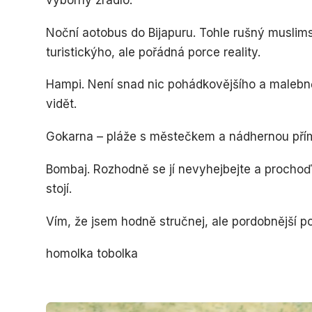
výborný žrádlo.
Noční aotobus do Bijapuru. Tohle rušný muslimsk
turistickýho, ale pořádná porce reality.
Hampi. Není snad nic pohádkovějšího a malebn
vidět.
Gokarna – pláže s městečkem a nádhernou pří
Bombaj. Rozhodně se jí nevyhejbejte a prochoďt
stojí.
Vím, že jsem hodně stručnej, ale pordobnější p
homolka tobolka