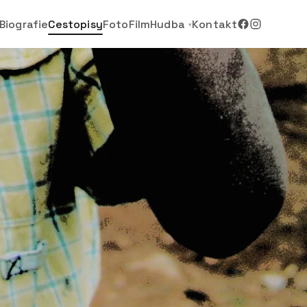
Biografie
Cestopisy
Foto
Film
Hudba
Kontakt
▾